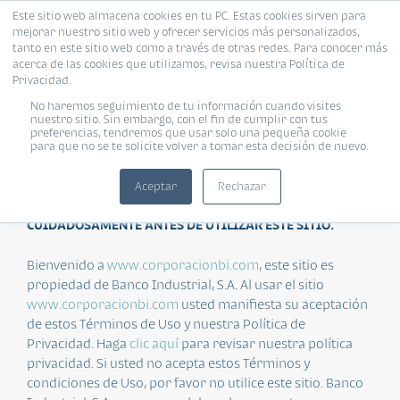
Este sitio web almacena cookies en tu PC. Estas cookies sirven para
mejorar nuestro sitio web y ofrecer servicios más personalizados,
tanto en este sitio web como a través de otras redes. Para conocer más
acerca de las cookies que utilizamos, revisa nuestra Política de
Privacidad.
No haremos seguimiento de tu información cuando visites
Términos y Condiciones
nuestro sitio. Sin embargo, con el fin de cumplir con tus
preferencias, tendremos que usar solo una pequeña cookie
para que no se te solicite volver a tomar esta decisión de nuevo.
POR FAVOR LEA ESTOS TÉRMINOS Y CONDICIONES DE USO
Aceptar
Rechazar
CUIDADOSAMENTE ANTES DE UTILIZAR ESTE SITIO.
Bienvenido a
www.corporacionbi.com
, este sitio es
propiedad de Banco Industrial, S.A. Al usar el sitio
www.corporacionbi.com
usted manifiesta su aceptación
de estos Términos de Uso y nuestra Política de
Privacidad. Haga
clic aquí
para revisar nuestra política
privacidad. Si usted no acepta estos Términos y
condiciones de Uso, por favor no utilice este sitio. Banco