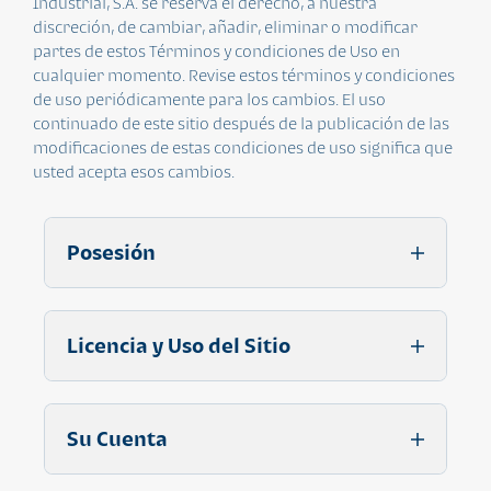
Industrial, S.A. se reserva el derecho, a nuestra
discreción, de cambiar, añadir, eliminar o modificar
partes de estos Términos y condiciones de Uso en
cualquier momento. Revise estos términos y condiciones
de uso periódicamente para los cambios. El uso
continuado de este sitio después de la publicación de las
modificaciones de estas condiciones de uso significa que
usted acepta esos cambios.
Posesión
Todo el contenido de este sitio,
Licencia y Uso del Sitio
incluyendo, sin limitación, textos,
gráficos, imágenes, logotipos, clips de
audio o de video, descargas digitales,
Banco Industrial, S.A. le concede una
Su Cuenta
compilaciones de datos y software, son
licencia limitada para acceder y hacer
propiedad de Banco Industrial, S.A. o de
uso personal y el uso no comercial de