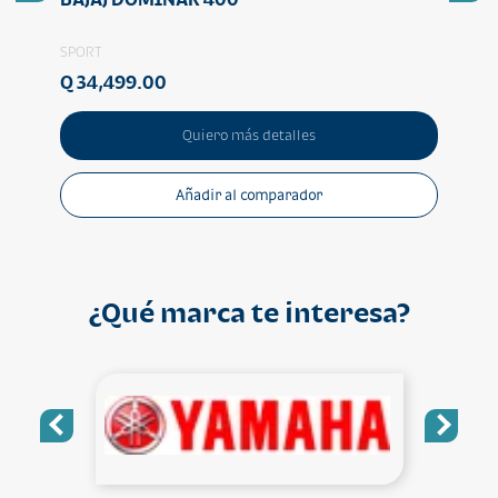
SPORT
SPOR
Q 34,499.00
Q 3
Quiero más detalles
Añadir al comparador
¿Qué marca te interesa?