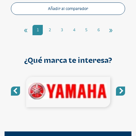
Añadir al comparador
«
»
1
2
3
4
5
6
¿Qué marca te interesa?