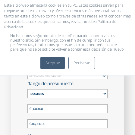
Este sitio web almacena cookies en tu PC. Estas cookies sirven para
mejorar nuestro sitio web y ofrecer servicios más personalizados,
tanto en este sitio web como a través de otras redes. Para conocer más
acerca de las cookies que utilizamos, revisa nuestra Política de
Privacidad.
Todas
/ Dolares $1,000.00 a
No haremos seguimiento de tu información cuando visites
$40,000.00
/ Todas
/ Todos
nuestro sitio. Sin embargo, con el fin de cumplir con tus
preferencias, tendremos que usar solo una pequeña cookie
para que no se te solicite volver a tomar esta decisión de nuevo.
Aceptar
Rechazar
Propósito
Rango de presupuesto