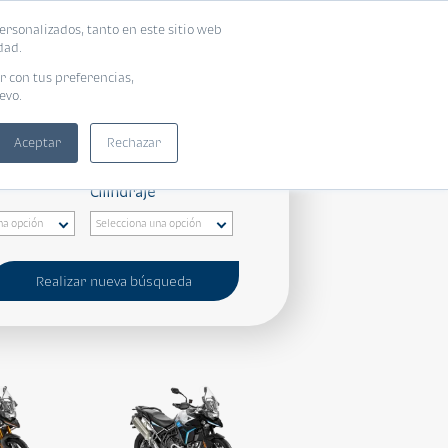
ersonalizados, tanto en este sitio web
dad.
r con tus preferencias,
evo.
Aceptar
Rechazar
Cilindraje
Realizar nueva búsqueda