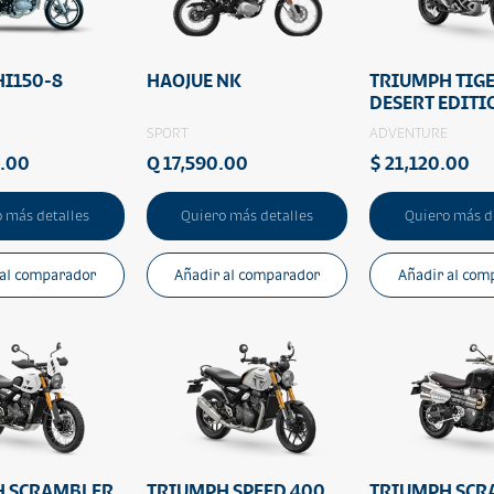
HI150-8
HAOJUE NK
TRIUMPH TIG
DESERT EDITI
SPORT
ADVENTURE
0.00
Q 17,590.00
$ 21,120.00
 más detalles
Quiero más detalles
Quiero más d
 al comparador
Añadir al comparador
Añadir al com
H SCRAMBLER
TRIUMPH SPEED 400
TRIUMPH SCR