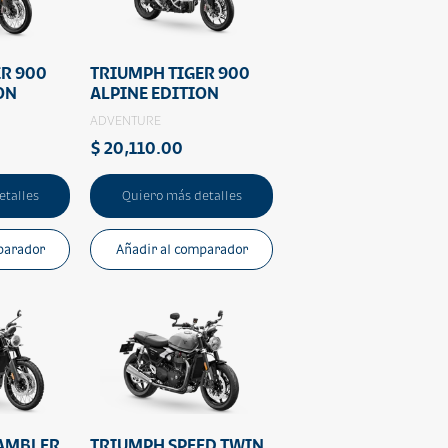
ER 900
TRIUMPH TIGER 900
ON
ALPINE EDITION
ADVENTURE
$ 20,110.00
etalles
Quiero más detalles
parador
Añadir al comparador
AMBLER
TRIUMPH SPEED TWIN