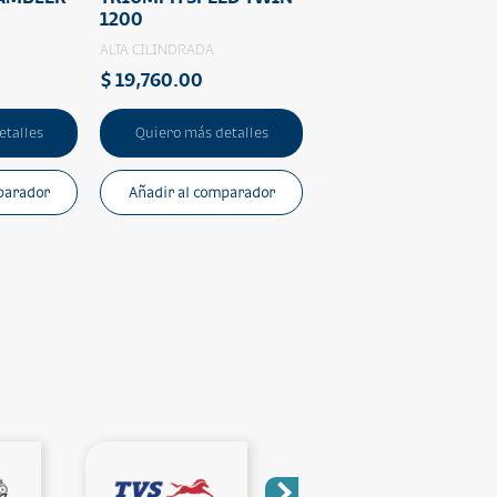
1200
ALTA CILINDRADA
$ 19,760.00
etalles
Quiero más detalles
parador
Añadir al comparador