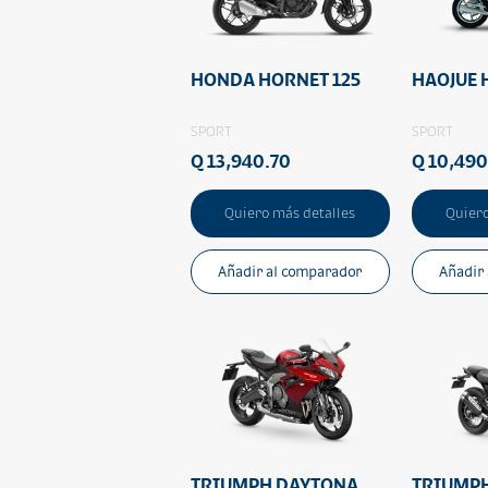
HONDA HORNET 125
HAOJUE 
SPORT
SPORT
Q 13,940.70
Q 10,49
Quiero más detalles
Quiero
Añadir al comparador
Añadir
TRIUMPH DAYTONA
TRIUMP