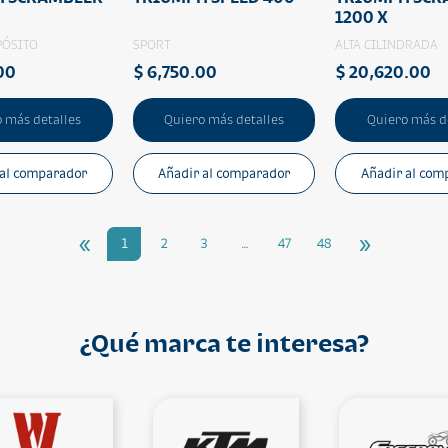
1200 X
PÓSITO
SPORT
ALTA CILINDRADA
00
$ 6,750.00
$ 20,620.00
 más detalles
Quiero más detalles
Quiero más d
 al comparador
Añadir al comparador
Añadir al com
«
»
1
2
3
…
47
48
¿Qué marca te interesa?