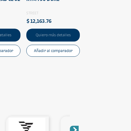
STREET
$ 12,163.76
etalles
Quiero más detalles
parador
Añadir al comparador