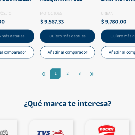
PÓSITO
MOTOCROSS
URBAN
00
$ 9,567.33
$ 9,780.00
 más detalles
Quiero más detalles
Quiero más d
 al comparador
Añadir al comparador
Añadir al com
«
»
1
2
3
¿Qué marca te interesa?