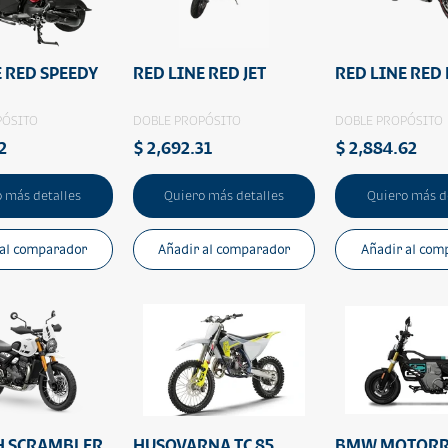
E RED SPEEDY
RED LINE RED JET
RED LINE RED 
PÓSITO
DOBLE PROPÓSITO
DOBLE PROPÓSITO
2
$ 2,692.31
$ 2,884.62
 más detalles
Quiero más detalles
Quiero más d
 al comparador
Añadir al comparador
Añadir al com
H SCRAMBLER
HUSQVARNA TC 85
BMW MOTORRA