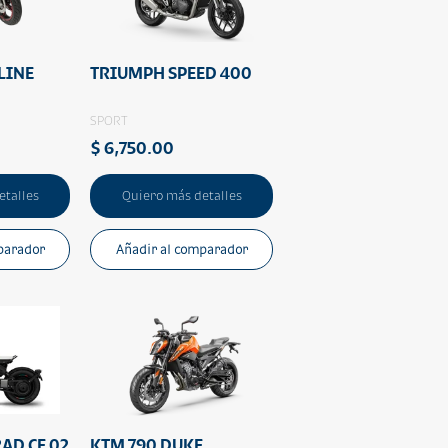
LINE
TRIUMPH SPEED 400
SPORT
$ 6,750.00
etalles
Quiero más detalles
parador
Añadir al comparador
D CE 02
KTM 790 DUKE