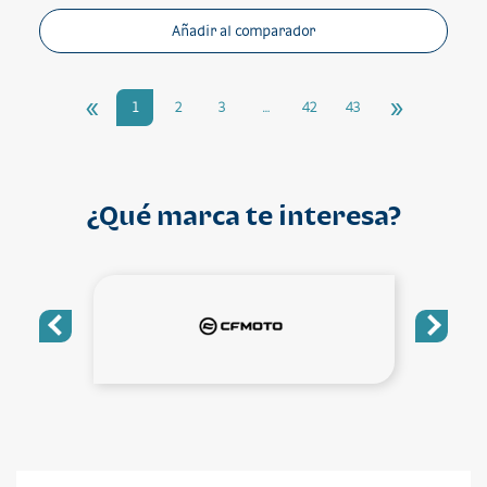
Añadir al comparador
«
»
1
2
3
…
42
43
¿Qué marca te interesa?