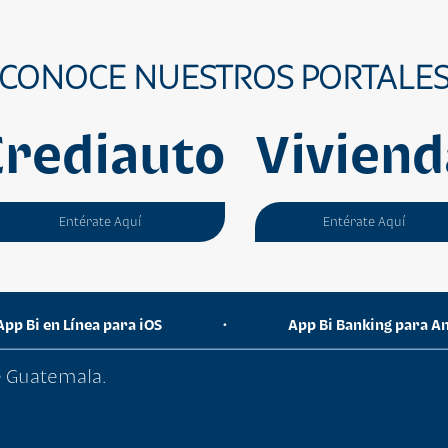
CONOCE NUESTROS PORTALE
Crediauto
Viviend
Entérate Aquí
Entérate Aquí
App Bi en Línea para iOS
•
App Bi Banking para A
de Guatemala.