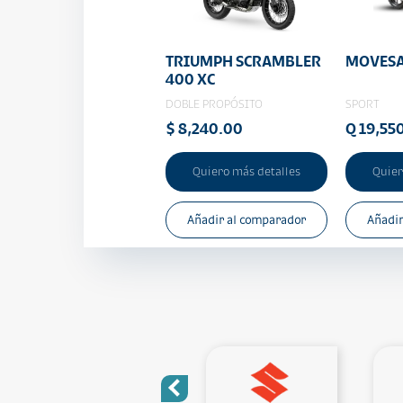
TRIUMPH SCRAMBLER
MOVESA
400 XC
DOBLE PROPÓSITO
SPORT
$ 8,240.00
Q 19,55
Quiero más detalles
Quier
Añadir al comparador
Añadir