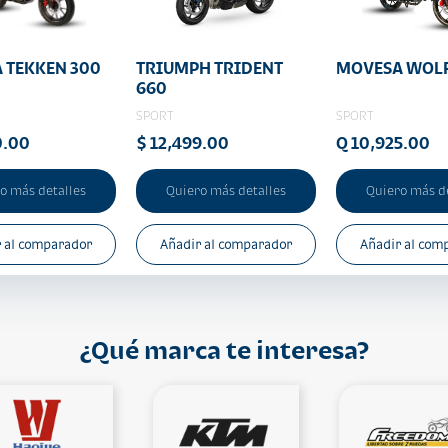
 TEKKEN 300
TRIUMPH TRIDENT
MOVESA WOLF
660
SPORT
SPORT
0.00
$ 12,499.00
Q 10,925.00
o más detalles
Quiero más detalles
Quiero más d
 al comparador
Añadir al comparador
Añadir al com
¿Qué marca te interesa?