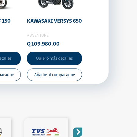
 150
KAWASAKI VERSYS 650
ADVENTURE
Q 109,980.00
etalles
Quiero más detalles
parador
Añadir al comparador