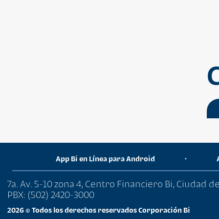
App Bi en Línea para Android
•
7a. Av. 5-10 zona 4, Centro Financiero Bi, Ciudad 
PBX: (502) 2420-3000
2026 © Todos los derechos reservados Corporación Bi