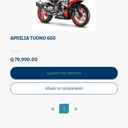
APRILIA TUONO 660
SPORT
Q 79,990.00
Quiero más detalles
Añadir al comparador
«
»
1