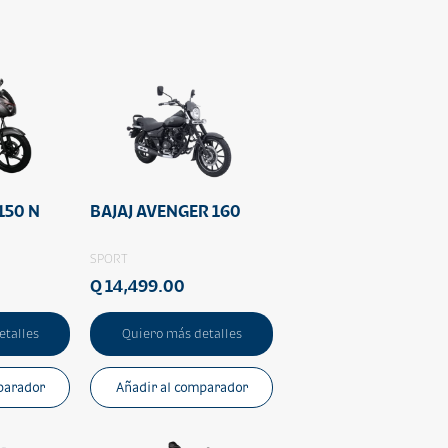
150 N
BAJAJ AVENGER 160
SPORT
Q 14,499.00
etalles
Quiero más detalles
parador
Añadir al comparador