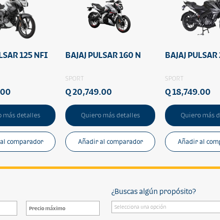
LSAR 125 NFI
BAJAJ PULSAR 160 N
BAJAJ PULSAR
SPORT
SPORT
.00
Q 20,749.00
Q 18,749.00
 más detalles
Quiero más detalles
Quiero más d
 al comparador
Añadir al comparador
Añadir al com
¿Buscas algún propósito?