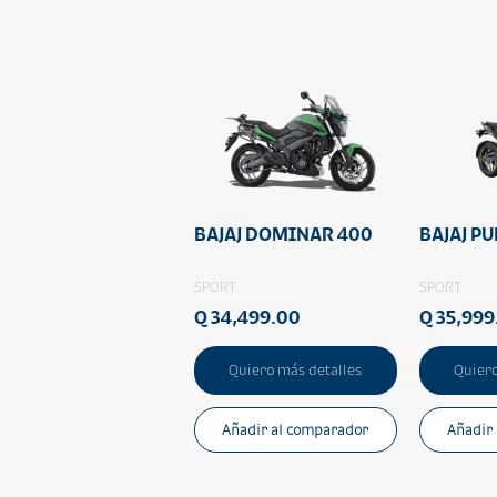
BAJAJ DOMINAR 400
BAJAJ P
SPORT
SPORT
Q 34,499.00
Q 35,999
Quiero más detalles
Quiero
Añadir al comparador
Añadir