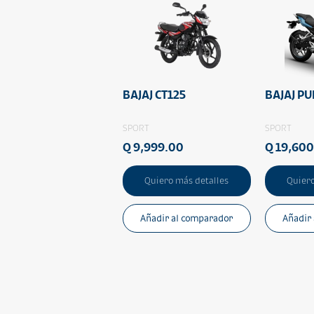
BAJAJ CT125
BAJAJ P
SPORT
SPORT
Q 9,999.00
Q 19,60
Quiero más detalles
Quiero
Añadir al comparador
Añadir