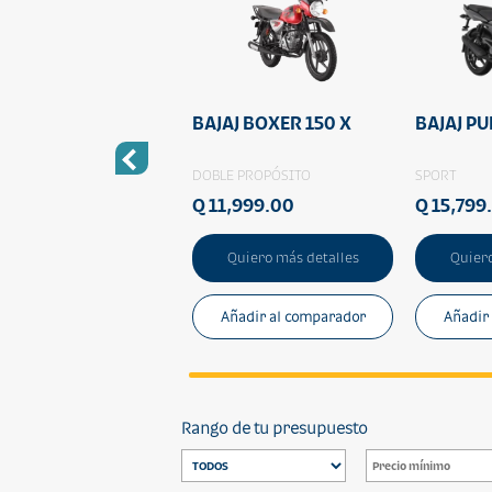
AJ DISCOVER 125 ST
BAJAJ BOXER 150 X
BAJAJ PU
AN
DOBLE PROPÓSITO
SPORT
2,699.00
Q 11,999.00
Q 15,799
Quiero más detalles
Quiero más detalles
Quiero
Añadir al comparador
Añadir al comparador
Añadir
Rango de tu presupuesto