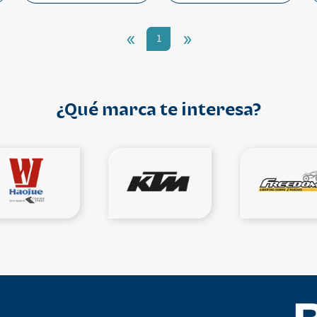
«
»
1
¿Qué marca te interesa?