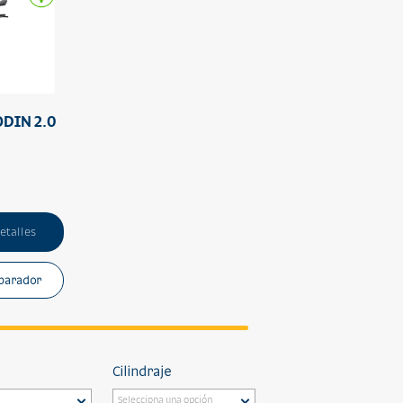
DIN 2.0
etalles
parador
Cilindraje