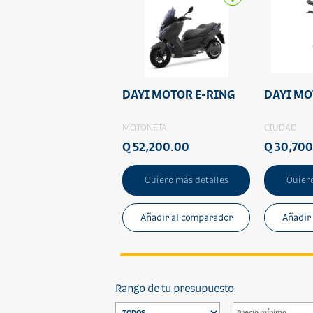
DAYI MOTOR E-RING
DAYI MO
MOTONETA
CIUDAD
Q 52,200.00
Q 30,70
Quiero más detalles
Quiero
Añadir al comparador
Añadir
Rango de tu presupuesto