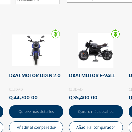
DAYI MOTOR ODIN 2.0
DAYI MOTOR E-VALI
D
CIUDAD
CIUDAD
C
Q 44,700.00
Q 35,400.00
Q
Quiero más detalles
Quiero más detalles
Añadir al comparador
Añadir al comparador