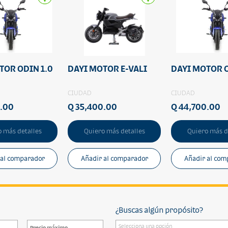
TOR ODIN 1.0
DAYI MOTOR E-VALI
DAYI MOTOR O
CIUDAD
CIUDAD
0.00
Q 35,400.00
Q 44,700.00
 más detalles
Quiero más detalles
Quiero más d
 al comparador
Añadir al comparador
Añadir al com
¿Buscas algún propósito?