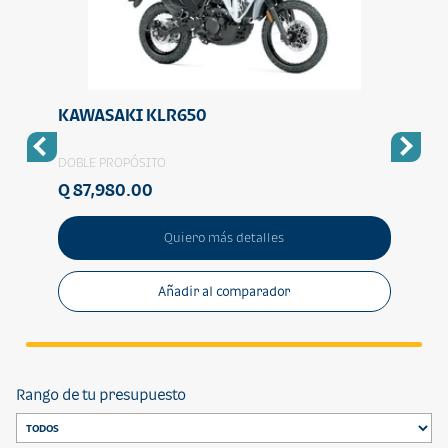
KAWASAKI KLR650
KAW
DOBLE PROPÓSITO
DOBLE
Q 87,980.00
Q 10
Quiero más detalles
Añadir al comparador
Rango de tu presupuesto