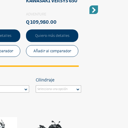
KAWASAKI VERSYS 650
KAWASAKI NINJA 5
ADVENTURE
SPORT
Q 109,980.00
Q 74,980.00
etalles
Quiero más detalles
Quiero más detalles
parador
Añadir al comparador
Añadir al comparado
Cilindraje