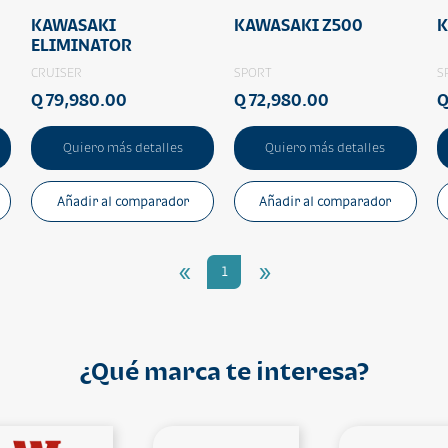
KAWASAKI
KAWASAKI Z500
K
ELIMINATOR
CRUISER
SPORT
S
Q 79,980.00
Q 72,980.00
Q
Quiero más detalles
Quiero más detalles
Añadir al comparador
Añadir al comparador
«
»
1
¿Qué marca te interesa?