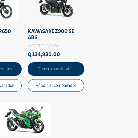
R650
KAWASAKI Z900 SE
ABS
ALTA CILINDRADA
Q 134,980.00
etalles
Quiero más detalles
parador
Añadir al comparador