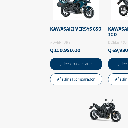
KAWASAKI VERSYS 650
KAWASAK
300
ADVENTURE
DOBLE PRO
Q 109,980.00
Q 69,98
Quiero más detalles
Quiero
Añadir al comparador
Añadir