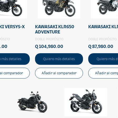
I VERSYS-X
KAWASAKI KLR650
KAWASAKI KL
ADVENTURE
PÓSITO
DOBLE PROPÓSITO
DOBLE PROPÓSITO
0.00
Q 104,980.00
Q 87,980.00
 más detalles
Quiero más detalles
Quiero más d
 al comparador
Añadir al comparador
Añadir al com