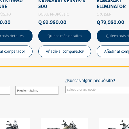
I KLR650
KAWASAKI VERSYS-X
KAWASAKI
URE
300
ELIMINATOR
PÓSITO
DOBLE PROPÓSITO
CRUISER
80.00
Q 69,980.00
Q 79,980.00
 más detalles
Quiero más detalles
Quiero más d
 al comparador
Añadir al comparador
Añadir al com
¿Buscas algún propósito?