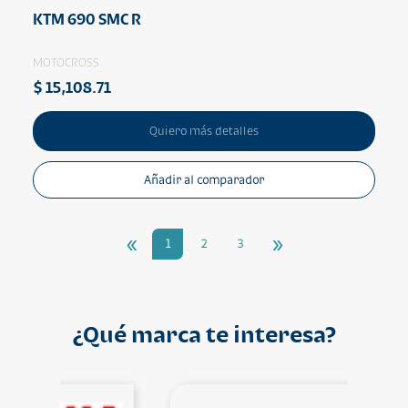
KTM 690 SMC R
MOTOCROSS
$ 15,108.71
Quiero más detalles
Añadir al comparador
«
»
1
2
3
¿Qué marca te interesa?