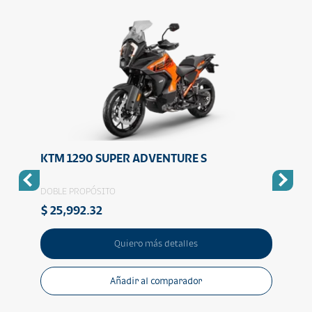
KTM 1290 SUPER ADVENTURE S
KTM
DOBLE PROPÓSITO
DOBLE
$ 25,992.32
$ 32
Quiero más detalles
Añadir al comparador