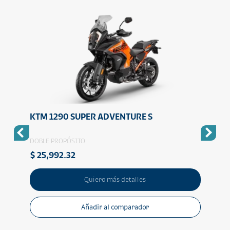
KTM 1290 SUPER ADVENTURE S
KTM
DOBLE PROPÓSITO
DOBLE
$ 25,992.32
$ 32
Quiero más detalles
Añadir al comparador