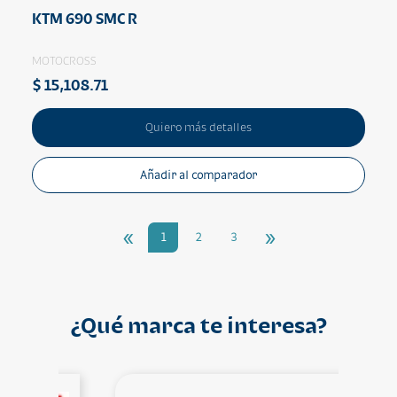
KTM 690 SMC R
MOTOCROSS
$ 15,108.71
Quiero más detalles
Añadir al comparador
«
»
1
2
3
¿Qué marca te interesa?