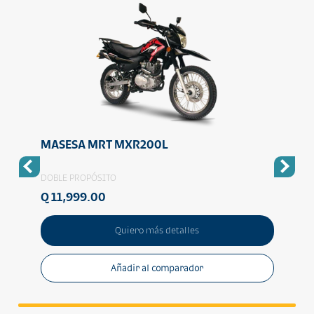
MASESA MRT MXR200L
MASE
DOBLE PROPÓSITO
DOBLE
Q 11,999.00
Q 10
Quiero más detalles
Añadir al comparador