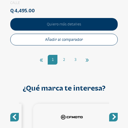
CALLE
Q 4,495.00
Quiero más detalles
Añadir al comparador
«
»
1
2
3
¿Qué marca te interesa?