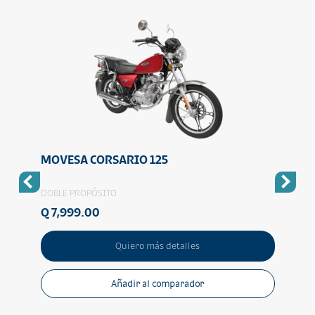
MOVESA CORSARIO 125
MOV
DOBLE PROPÓSITO
DOBLE
Q 7,999.00
Q 9,
Quiero más detalles
Añadir al comparador