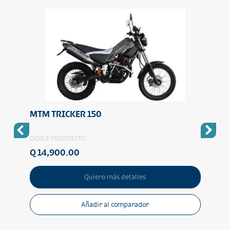
MTM TRICKER 150
MTM
DOBLE PROPÓSITO
DOBLE
Q 14,900.00
Q 29
Quiero más detalles
Añadir al comparador