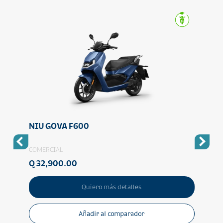
NIU GOVA F600
NIU 
COMERCIAL
CIUD
Q 32,900.00
Q 89
Quiero más detalles
Añadir al comparador