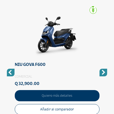
NIU GOVA F600
NIU 
COMERCIAL
CIUD
Q 32,900.00
Q 89
Quiero más detalles
Añadir al comparador