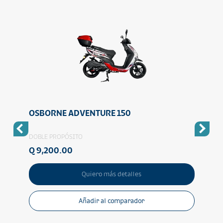
OSBORNE ADVENTURE 150
OSB
DOBLE PROPÓSITO
DOBLE
Q 9,200.00
Q 16
Quiero más detalles
Añadir al comparador