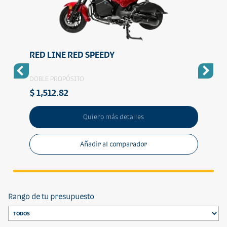
RED LINE RED SPEEDY
RED 
DOBLE PROPÓSITO
DOBLE
$ 1,512.82
$ 2,
Quiero más detalles
Añadir al comparador
Rango de tu presupuesto