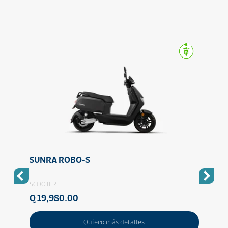
SUNRA ROBO-S
SUN
SCOOTER
SPORT
Q 19,980.00
Q 22
Quiero más detalles