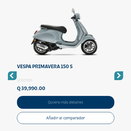
VESPA PRIMAVERA 150 S
VESP
SCOOTER
SCOO
Q 39,990.00
Q 39
Quiero más detalles
Añadir al comparador