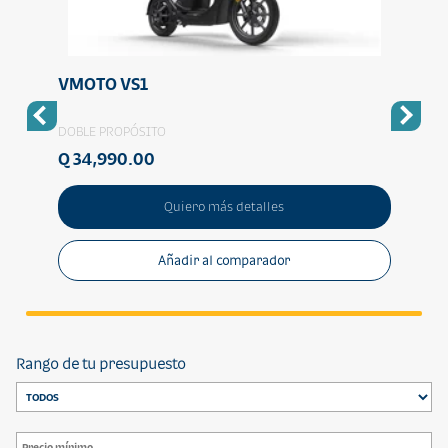
VMOTO VS1
VMO
DOBLE PROPÓSITO
DOBLE
Q 34,990.00
Q 19
Quiero más detalles
Añadir al comparador
Rango de tu presupuesto