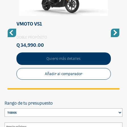
VMOTO VS1
VMO
DOBLE PROPÓSITO
DOBLE
Q 34,990.00
Q 19
Quiero más detalles
Añadir al comparador
Rango de tu presupuesto