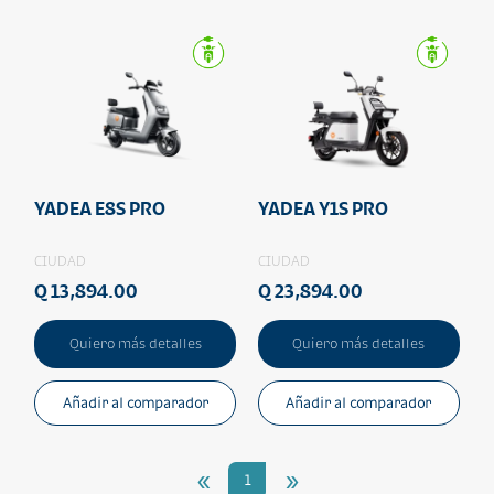
YADEA E8S PRO
YADEA Y1S PRO
CIUDAD
CIUDAD
Q 13,894.00
Q 23,894.00
Quiero más detalles
Quiero más detalles
Añadir al comparador
Añadir al comparador
«
»
1