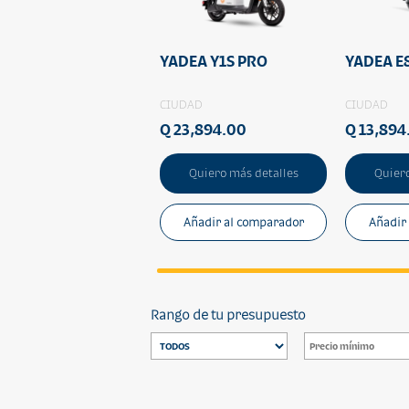
YADEA Y1S PRO
YADEA E
CIUDAD
CIUDAD
Q 23,894.00
Q 13,894
Quiero más detalles
Quiero
Añadir al comparador
Añadir
Rango de tu presupuesto