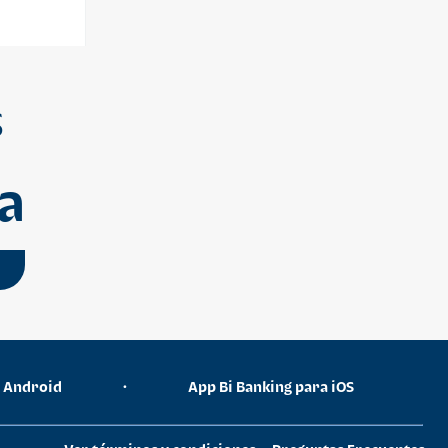
S
a
a Android
•
App Bi Banking para iOS