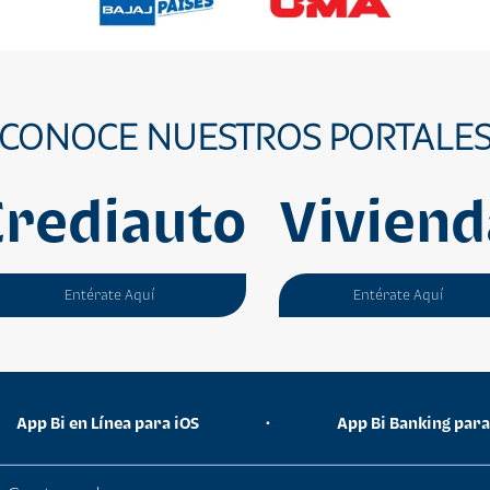
CONOCE NUESTROS PORTALE
Crediauto
Viviend
Entérate Aquí
Entérate Aquí
App Bi en Línea para iOS
•
App Bi Banking par