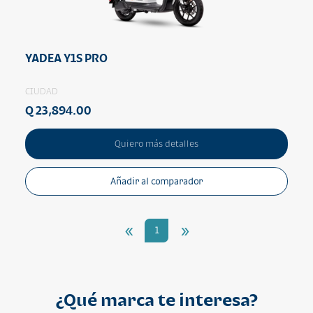
YADEA Y1S PRO
CIUDAD
Q 23,894.00
Quiero más detalles
Añadir al comparador
«
»
1
¿Qué marca te interesa?