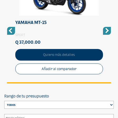
YAMAHA MT-15
YAM
SPORT
SPORT
Q 37,000.00
Q 14
Quiero más detalles
Añadir al comparador
Rango de tu presupuesto