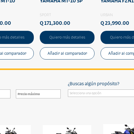
 MT-10
YAMAHA MT-10 SP
YAMAHA FZN1
SPORT
URBAN
00.00
Q 171,300.00
Q 23,990.00
 más detalles
Quiero más detalles
Quiero más d
 al comparador
Añadir al comparador
Añadir al com
¿Buscas algún propósito?