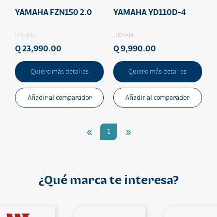
YAMAHA FZN150 2.0
YAMAHA YD110D-4
URBAN
URBAN
Q 23,990.00
Q 9,990.00
Quiero más detalles
Quiero más detalles
Añadir al comparador
Añadir al comparador
«
»
1
¿Qué marca te interesa?