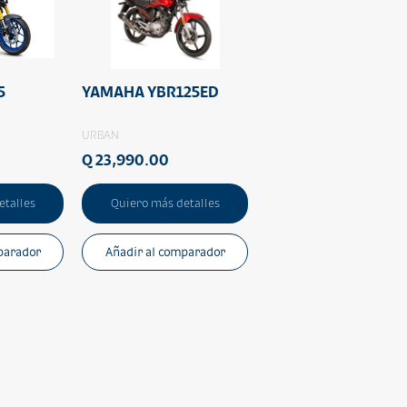
5
YAMAHA YBR125ED
URBAN
Q 23,990.00
etalles
Quiero más detalles
parador
Añadir al comparador