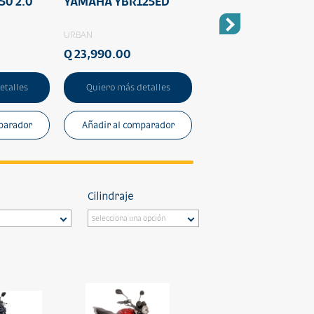
50 2.0
YAMAHA YBR125ED
YAMAHA YD110D-4
URBAN
URBAN
Q 23,990.00
Q 9,990.00
etalles
Quiero más detalles
Quiero más detalles
parador
Añadir al comparador
Añadir al comparado
Cilindraje