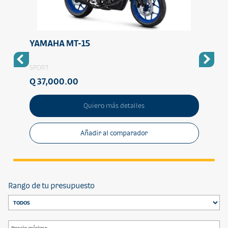
YAMAHA MT-15
YAM
SPORT
SPORT
Q 37,000.00
Q 14
Quiero más detalles
Añadir al comparador
Rango de tu presupuesto