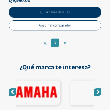
Q 9,990.00
Quiero más detalles
Añadir al comparador
«
»
1
¿Qué marca te interesa?