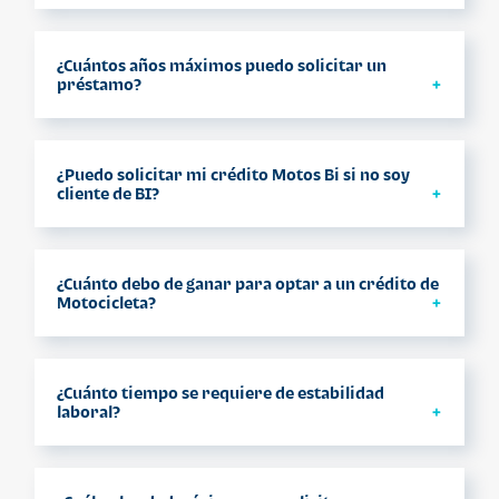
Debes contar con un mínimo del 20% de
enganche, sobre el valor de la Motocicleta
¿Cuántos años máximos puedo solicitar un
con IVA incluido.
préstamo?
Los plazos disponibles para tu crédito son
12, 24, 36, 48 y 60 meses
¿Puedo solicitar mi crédito Motos Bi si no soy
cliente de BI?
Claro puedes aplicar y solicitar tu crédito
Motos Bi.
¿Cuánto debo de ganar para optar a un crédito de
Motocicleta?
No hay un monto mínimo de ingreso, debes
tomar en cuenta que el pago de todas tus
¿Cuánto tiempo se requiere de estabilidad
obligaciones no deberá de exceder el 30%
laboral?
de tus ingresos mensuales.
Debes tener 1 año de continuidad laboral
ininterrumpida, si tienes menos tiempo