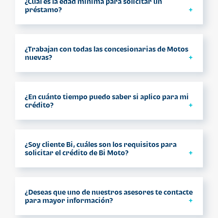
¿Cuál es la edad mínima para solicitar un
puedes aplicar con un fiador que cumpla
préstamo?
con el requisito.
Puedes solicitar un préstamo a partir de los
25 años de edad hasta los 65, si tienes menos
¿Trabajan con todas las concesionarias de Motos
o más edad puedes aplicar con un fiador
nuevas?
que cumpla con los parámetros permitidos.
Puedes encontrar en el siguiente link
https://bi.gt/BiMoto
¿En cuánto tiempo puedo saber si aplico para mi
Las principales marcas de Motocicletas
crédito?
Premium del Mercado.
Puedes realizar tu solicitud precalificación
por este medio y uno de nuestros asesores
¿Soy cliente Bi, cuáles son los requisitos para
te atenderá y en 60 minutos obtendrás una
solicitar el crédito de Bi Moto?
respuesta.
Solicitud de Crédito
¿Deseas que uno de nuestros asesores te contacte
para mayor información?
Certificación de ingresos indicando: