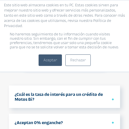
Este sitio web almacena cookies en tu PC. Estas cookies sirven para
mejorar nuestro sitio web y ofrecer servicios más personalizados,
tanto en este sitio web como a través de otras redes. Para conocer más
acerca de las cookies que utilizamos, revisa nuestra Política de
Privacidad.
No haremos seguimiento de tu información cuando visites
¿TIENES PREGUNTAS? NOSOTROS
nuestro sitio. Sin embargo, con el fin de cumplir con tus
preferencias, tendremos que usar solo una pequeña cookie
TENEMOS RESPUESTAS
para que no se te solicite volver a tomar esta decisión de nuevo.
Aceptar
Rechazar
¿Cuál es la tasa de interés para un crédito de
Motos Bi?
Créditos en Quetzales 10.60% y Créditos en
Dólares 8%
¿Aceptan 0% enganche?