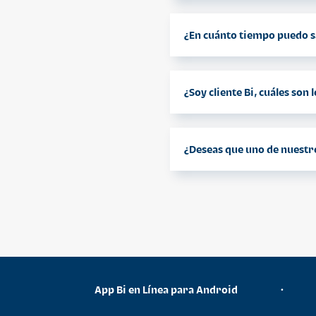
Puedes encontra
Las principales
¿En cuánto tiempo puedo sa
Puedes realizar 
minutos obtend
¿Soy cliente Bi, cuáles son 
Solicitud
¿Deseas que uno de nuestr
Certifica
Copia Leg
Puedes llamarnos
RTU oblig
Estados d
o en caso
Fotocopia
App Bi en Línea para Android
•
crédito
Patente d