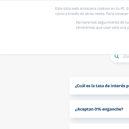
Este sitio web almacena cookies en tu PC. E
como a través de otras redes. Para conocer 
No haremos seguimiento de tu i
tendremos que usar solo una pe
¿TIEN
¿Cuál es la tasa de interés
Créditos en Que
¿Aceptan 0% enganche?
Debes contar co