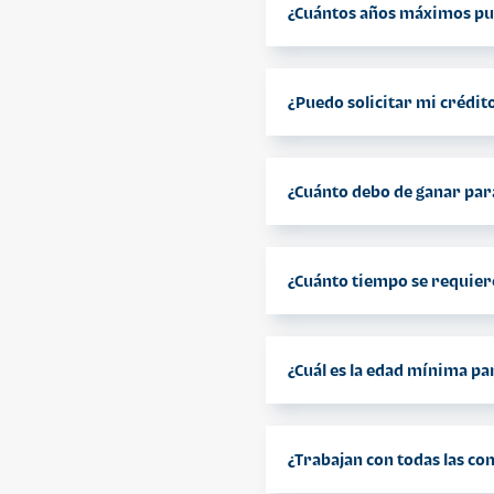
¿Cuántos años máximos pu
Los plazos dispo
¿Puedo solicitar mi crédito
Claro puedes apli
¿Cuánto debo de ganar para
No hay un monto
deberá de exced
¿Cuánto tiempo se requiere
Debes tener 1 a
fiador que cumpl
¿Cuál es la edad mínima pa
Puedes solicitar
puedes aplicar 
¿Trabajan con todas las co