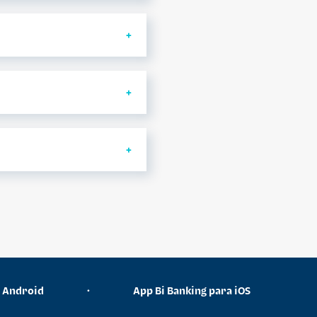
tenderá y en 60
i.com.gt
Banco Industrial
n solicitud de
a Android
•
App Bi Banking para iOS
plica únicamente