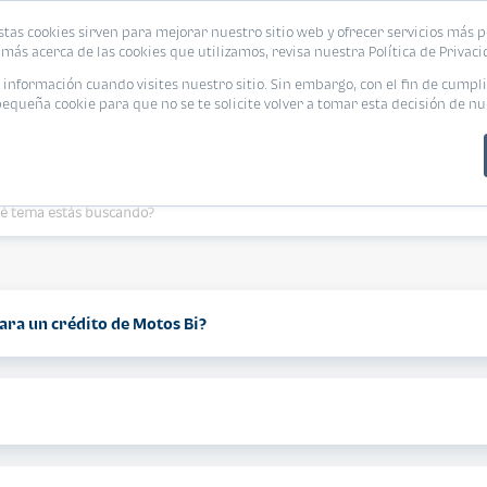
stas cookies sirven para mejorar nuestro sitio web y ofrecer servicios más p
más acerca de las cookies que utilizamos, revisa nuestra Política de Privaci
nformación cuando visites nuestro sitio. Sin embargo, con el fin de cumpli
queña cookie para que no se te solicite volver a tomar esta decisión de nu
ES PREGUNTAS? NOSOTROS TENEMOS RE
 para un crédito de Motos Bi?
tzales 10.60% y Créditos en Dólares 8%
n un mínimo del 20% de enganche, sobre el valor de la Motocicleta con IVA 