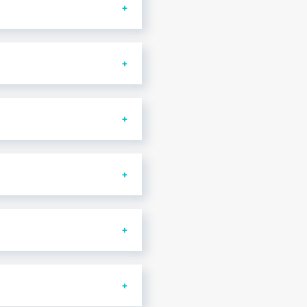
aciones no
plicar con un
o más edad