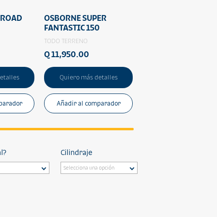
-ROAD
OSBORNE SUPER
FANTASTIC 150
TODO TERRENO
Q 11,950.00
etalles
Quiero más detalles
parador
Añadir al comparador
l?
Cilindraje