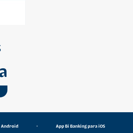
S
a
a Android
•
App Bi Banking para iOS