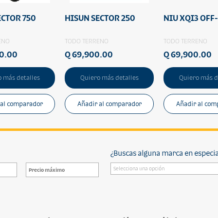
ECTOR 750
HISUN SECTOR 250
NIU XQI3 OFF
ENO
TODO TERRENO
TODO TERRENO
00.00
Q 69,900.00
Q 69,900.00
 más detalles
Quiero más detalles
Quiero más d
 al comparador
Añadir al comparador
Añadir al com
¿Buscas alguna marca en especia