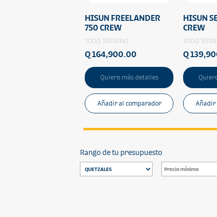
HISUN FREELANDER
HISUN S
750 CREW
CREW
TODO TERRENO
TODO TERR
Q 164,900.00
Q 139,9
Quiero más detalles
Quiero
Añadir al comparador
Añadir
Rango de tu presupuesto