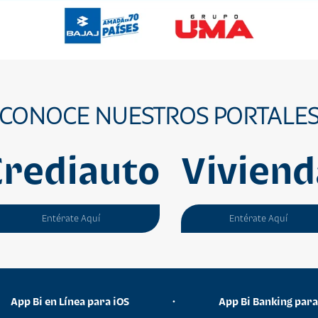
CONOCE NUESTROS PORTALE
Crediauto
Viviend
Entérate Aquí
Entérate Aquí
App Bi en Línea para iOS
•
App Bi Banking par