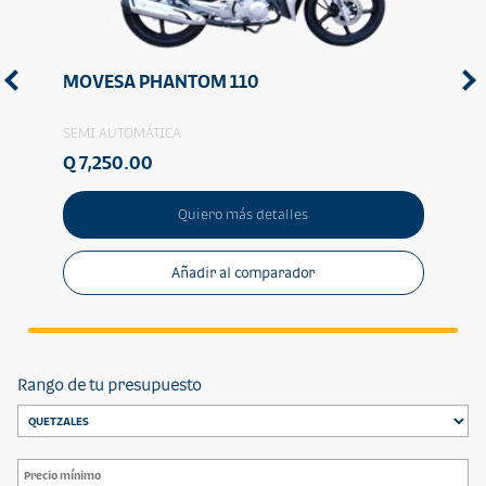
MOVESA PHANTOM 110
MOT
SEMI AUTOMÁTICA
SEMI 
Q 7,250.00
Q 8,
Quiero más detalles
Añadir al comparador
Rango de tu presupuesto