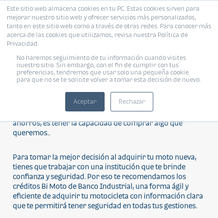
Este sitio web almacena cookies en tu PC. Estas cookies sirven para
mejorar nuestro sitio web y ofrecer servicios más personalizados,
tanto en este sitio web como a través de otras redes. Para conocer más
acerca de las cookies que utilizamos, revisa nuestra Política de
Privacidad.
SOLICITA TU PRÉSTAMO
No haremos seguimiento de tu información cuando visites
nuestro sitio. Sin embargo, con el fin de cumplir con tus
preferencias, tendremos que usar solo una pequeña cookie
para que no se te solicite volver a tomar esta decisión de nuevo.
¡Disfruta de tu moto nueva con un crédito!
Aceptar
Rechazar
No hay duda que una de las mayores satisfacciones que
nos puede brindar nuestro trabajo diario o nuestros
ahorros, es tener la capacidad de comprar algo que
queremos..
Para tomar la mejor decisión al adquirir tu moto nueva,
tienes que trabajar con una institución que te brinde
confianza y seguridad. Por eso te recomendamos los
créditos Bi Moto de Banco Industrial, una forma ágil y
eficiente de adquirir tu motocicleta con información clara
que te permitirá tener seguridad en todas tus gestiones.