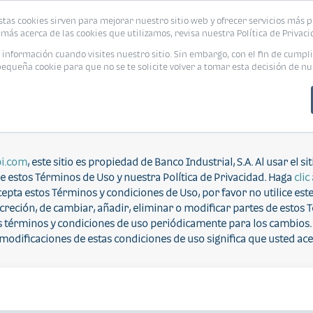
stas cookies sirven para mejorar nuestro sitio web y ofrecer servicios más p
más acerca de las cookies que utilizamos, revisa nuestra Política de Privaci
nformación cuando visites nuestro sitio. Sin embargo, con el fin de cumpli
queña cookie para que no se te solicite volver a tomar esta decisión de nu
TÉRMINOS Y CONDICIONES
 Y CONDICIONES DE USO CUIDADOSAMENTE ANTES DE UTILIZAR ES
i.com
, este sitio es propiedad de Banco Industrial, S.A. Al usar el si
e estos Términos de Uso y nuestra Política de Privacidad. Haga
clic
cepta estos Términos y condiciones de Uso, por favor no utilice este s
screción, de cambiar, añadir, eliminar o modificar partes de estos
 términos y condiciones de uso periódicamente para los cambios. E
 modificaciones de estas condiciones de uso significa que usted ac