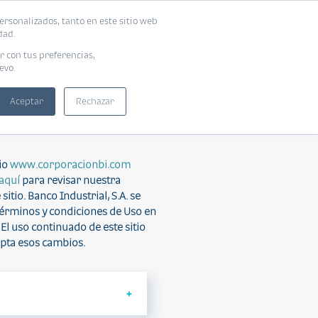
ersonalizados, tanto en este sitio web
dad.
r con tus preferencias,
evo.
Aceptar
Rechazar
TE SITIO.
tio
www.corporacionbi.com
 aquí
para revisar nuestra
itio. Banco Industrial, S.A. se
 Términos y condiciones de Uso en
l uso continuado de este sitio
epta esos cambios.