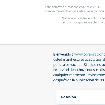
Este sitio web almacena cookies en tu PC. E
como a través de otras redes. Para conocer 
No haremos seguimiento de tu i
tendremos que usar solo una pe
POR FAVOR LEA ESTOS TÉRMINOS
Bienvenido a
www.corporacionb
usted manifiesta su aceptación d
política privacidad. Si usted no a
reserva el derecho, a nuestra di
cualquier momento. Revise estos
después de la publicación de las
Posesión