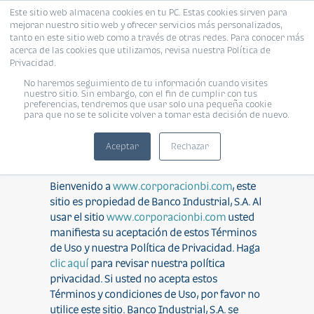
Este sitio web almacena cookies en tu PC. Estas cookies sirven para
mejorar nuestro sitio web y ofrecer servicios más personalizados,
tanto en este sitio web como a través de otras redes. Para conocer más
acerca de las cookies que utilizamos, revisa nuestra Política de
Privacidad.
No haremos seguimiento de tu información cuando visites
TÉRMINOS Y CONDICIONES
nuestro sitio. Sin embargo, con el fin de cumplir con tus
preferencias, tendremos que usar solo una pequeña cookie
para que no se te solicite volver a tomar esta decisión de nuevo.
POR FAVOR LEA ESTOS TÉRMINOS Y
CONDICIONES DE USO CUIDADOSAMENTE
Aceptar
Rechazar
ANTES DE UTILIZAR ESTE SITIO.
Bienvenido a
www.corporacionbi.com
, este
sitio es propiedad de Banco Industrial, S.A. Al
usar el sitio
www.corporacionbi.com
usted
manifiesta su aceptación de estos Términos
de Uso y nuestra Política de Privacidad. Haga
clic aquí
para revisar nuestra política
privacidad. Si usted no acepta estos
Términos y condiciones de Uso, por favor no
utilice este sitio. Banco Industrial, S.A. se