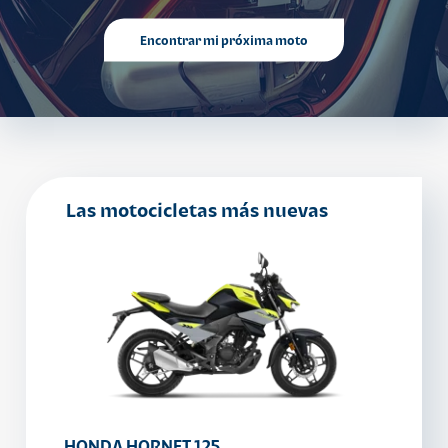
Encontrar mi próxima moto
Las motocicletas más nuevas
HONDA HORNET 125
HAOJ