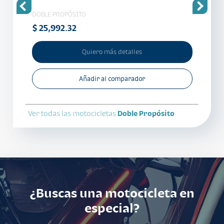
DOBLE PROPÓSITO
DOBLE
$ 25,992.32
$ 32,
Quiero más detalles
Añadir al comparador
Ver todas las motocicletas
Doble Propósito
¿Buscas una motocicleta en
especial?