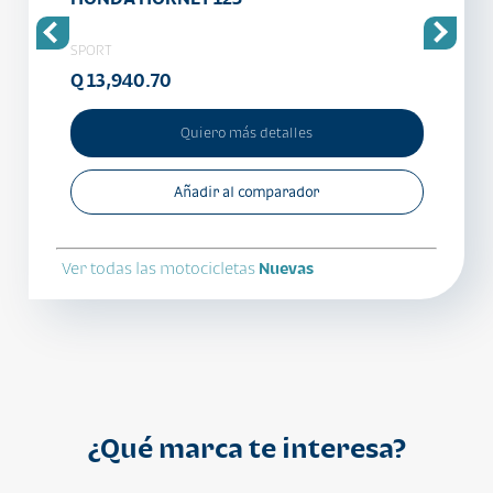
SPORT
SPORT
Q 13,940.70
Q 10
Quiero más detalles
Añadir al comparador
Ver todas las motocicletas
Nuevas
¿Qué marca te interesa?