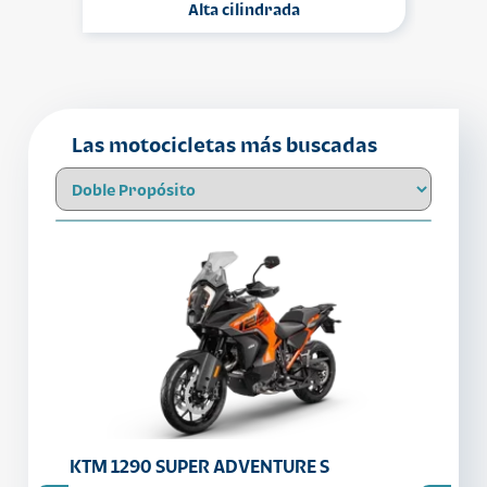
Alta cilindrada
Las motocicletas más buscadas
KTM 1290 SUPER ADVENTURE S
KTM 