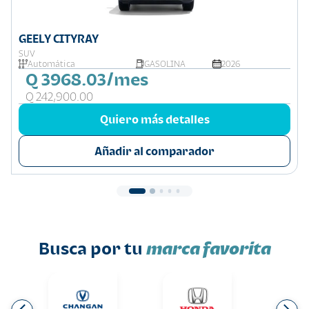
GEELY CITYRAY
SUV
Automática
GASOLINA
2026
Q 3968.03/mes
Q 242,900.00
Quiero más detalles
Añadir al comparador
Busca por tu
marca favorita