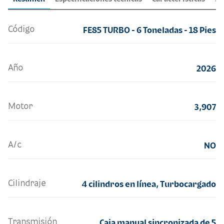
Código
FE85 TURBO - 6 Toneladas - 18 Pies
Año
2026
Motor
3,907
A/c
NO
Cilindraje
4 cilindros en línea, Turbocargado
Transmisión
Caja manual sincronizada de 5