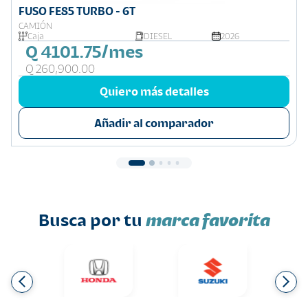
FUSO FE85 TURBO - 6T
CAMIÓN
Caja
DIESEL
2026
Q 4101.75/mes
Q 260,900.00
Quiero más detalles
Añadir al comparador
Busca por tu
marca favorita