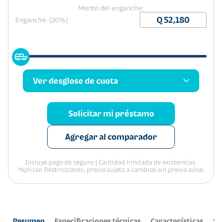
Monto del enganche:
Enganche: (20%)
Ver desglose de cuota
Solicitar mi préstamo
Agregar al comparador
Incluye pago de seguro | Cantidad limitada de existencias.
*Aplican Restricciones, precio sujeto a cambios sin previo aviso.
Resumen
Especificaciones técnicas
Características
Se