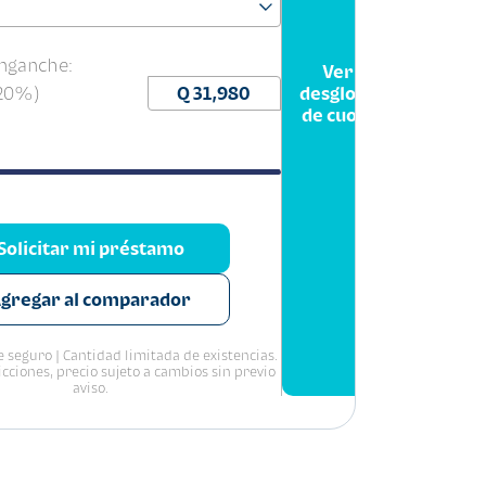
nganche:
Ver
(20%)
desglose
de cuota
Solicitar mi préstamo
gregar al comparador
 seguro | Cantidad limitada de existencias.
icciones, precio sujeto a cambios sin previo
aviso.