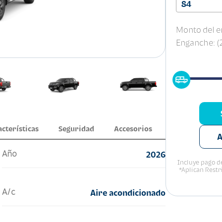
84
Monto del e
Enganche: 
acterísticas
Seguridad
Accesorios
A
Año
2026
Incluye pago de
*Aplican Restr
A/c
Aire acondicionado