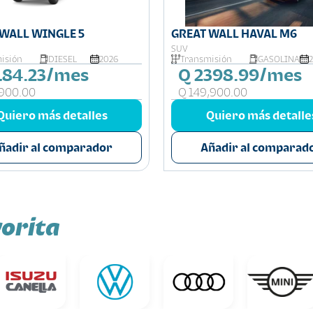
 WALL WINGLE 5
GREAT WALL HAVAL M6
SUV
isión
DIESEL
2026
Transmisión
GASOLINA
184.23/mes
Q 2398.99/mes
,900.00
Q 149,900.00
Quiero más detalles
Quiero más detalle
ñadir al comparador
Añadir al comparad
orita