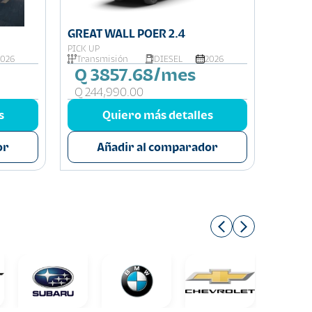
GREAT WALL POER 2.4
GREAT
PICK UP
PICK UP
2026
Transmisión
DIESEL
2026
Trans
Q 3857.68/mes
Q 3
Q 244,990.00
Q 225
s
Quiero más detalles
or
Añadir al comparador
A