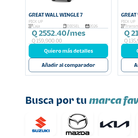
GREAT WALL WINGLE 7
GREAT
PICK UP
PICK UP
025
Caja
DIESEL
2026
Transm
Q 2552.40/mes
Q 2
Q 159,900.00
Q 135
s
Quiero más detalles
or
Añadir al comparador
A
marca fav
Busca por tu