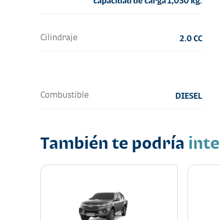
capacidad de carga 1,050 kg.
Cilindraje
2.0 CC
Combustible
DIESEL
También te podría
int