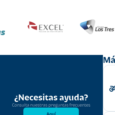
as
Má
¿Necesitas ayuda?
Consulta nuestras preguntas frecuentes
Aquí