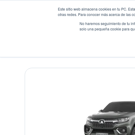
Este sitio web almacena cookies en tu PC. Esta
otras redes. Para conocer más acerca de las coo
No haremos seguimiento de tu info
solo una pequeña cookie para que 
Autos
Comparador
Promo
GREAT WALL WINGLE 7
Pick up
•
2026
•
DIESEL