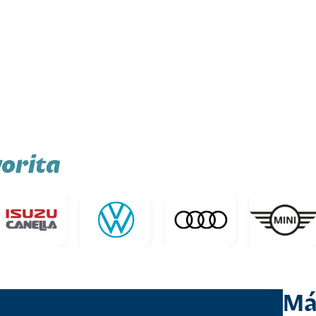
orita
Má