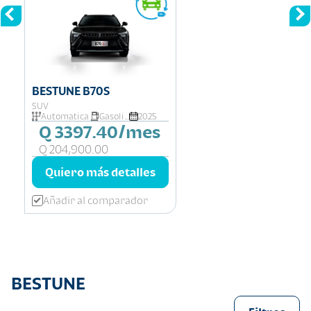
BESTUNE B70S
SUV
Automatica
Gasolina
2025
Q 3397.40/mes
Q 204,900.00
Quiero más detalles
Añadir al comparador
BESTUNE