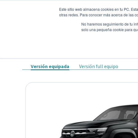
Este sitio web almacena cookies en tu PC. Esta
otras redes. Para conocer más acerca de las coo
No haremos seguimiento de tu info
solo una pequeña cookie para que 
Autos
Comparador
Promo
VOLKSWAGEN AMAROK 
Pick up
•
2025
•
DIESEL
Versión equipada
Versión full equipo