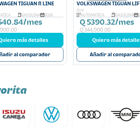
WAGEN TIGUAN R LINE
VOLKSWAGEN TIGUAN LIF
SUV
ÁTICA
GASOLINA
2026
AUTOMÁTICA
GASOLINA
540.84/mes
Q 5390.32/mes
,900.00
Q 344,900.00
Quiero más detalles
Quiero más detalle
ñadir al comparador
Añadir al comparad
orita