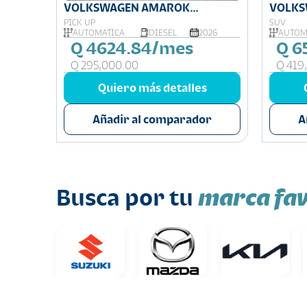
LINE
VOLKSWAGEN AMAROK
VOLKS
COMFORTLINE
PICK UP
SUV
026
AUTOMÁTICA
DIESEL
2026
AUTOM
Q 4624.84/mes
Q 6
Q 295,000.00
Q 419
s
Quiero más detalles
or
Añadir al comparador
A
marca fav
Busca por tu