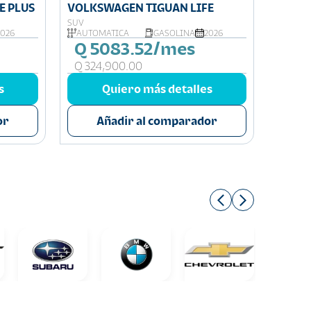
E PLUS
VOLKSWAGEN TIGUAN LIFE
VOLKS
SUV
SUV
2026
AUTOMÁTICA
GASOLINA
2026
AUTOM
Q 5083.52/mes
Q 3
Q 324,900.00
Q 214
s
Quiero más detalles
or
Añadir al comparador
A