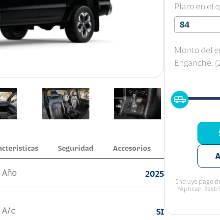
Plazo en el 
84
Monto del e
Enganche: 
acterísticas
Seguridad
Accesorios
A
Año
2025
Incluye pago de
*Aplican Restr
A/c
SI