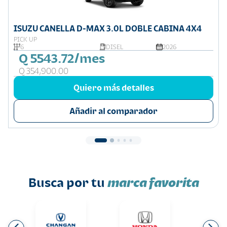
ISUZU CANELLA D-MAX 3.0L DOBLE CABINA 4X4
PICK UP
6
DISEL
2026
Q 5543.72/mes
Q 354,900.00
Quiero más detalles
Añadir al comparador
Busca por tu
marca favorita