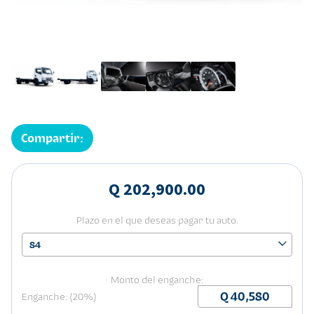
Compartir:
Q 202,900.00
Plazo en el que deseas pagar tu auto.
84
Monto del enganche:
Enganche: (20%)