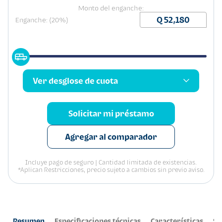
Monto del enganche:
Enganche: (20%)
Ver desglose de cuota
Solicitar mi préstamo
Agregar al comparador
Incluye pago de seguro | Cantidad limitada de existencias.
*Aplican Restricciones, precio sujeto a cambios sin previo aviso.
Resumen
Especificaciones técnicas
Características
Se