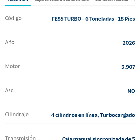
Código
FE85 TURBO - 6 Toneladas - 18 Pies
Año
2026
Motor
3,907
A/c
NO
Cilindraje
4 cilindros en línea, Turbocargado
Transmisión
Caja manual sincronizada de 5