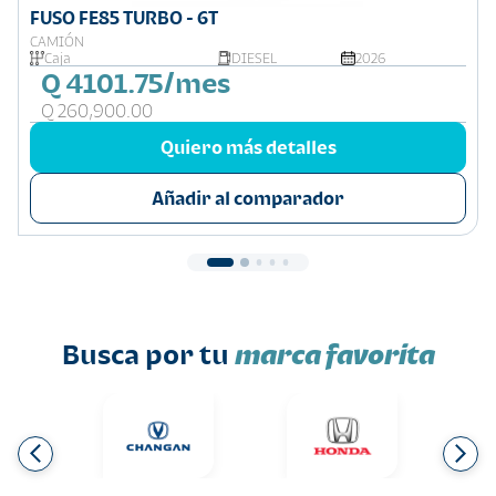
FUSO FE85 TURBO - 6T
CAMIÓN
Caja
DIESEL
2026
Q 4101.75/mes
Q 260,900.00
Quiero más detalles
Añadir al comparador
Busca por tu
marca favorita