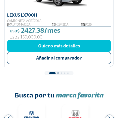
LEXUS LX700H
CAMIONETA AGRÍCOLA
AUTOMATICA
HIBRIDA
2026
2427.38/mes
USD$
150,000.00
USD$
Quiero más detalles
Añadir al comparador
Busca por tu
marca favorita