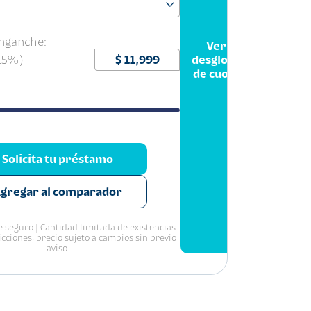
nganche:
Ver
(15%)
desglose
de cuota
Solicita tu préstamo
gregar al comparador
 seguro | Cantidad limitada de existencias.
icciones, precio sujeto a cambios sin previo
aviso.