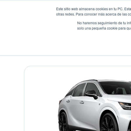
Este sitio web almacena cookies en tu PC. Esta
otras redes. Para conocer más acerca de las coo
No haremos seguimiento de tu info
solo una pequeña cookie para que 
Autos
Comparador
Promo
LEXUS RX350H
Suv
•
2026
•
HIBRIDA