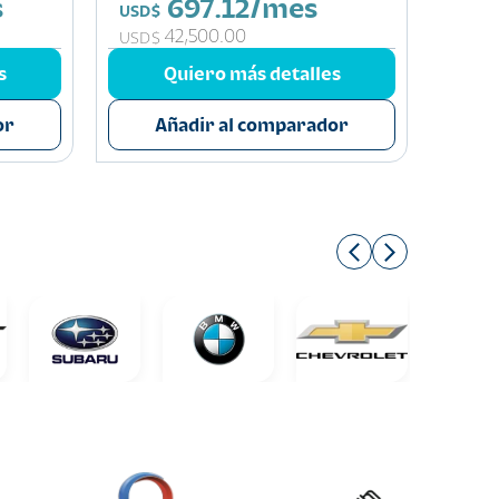
s
697.12/mes
USD$
USD$
42,500.00
USD$
USD$
s
Quiero más detalles
or
Añadir al comparador
A