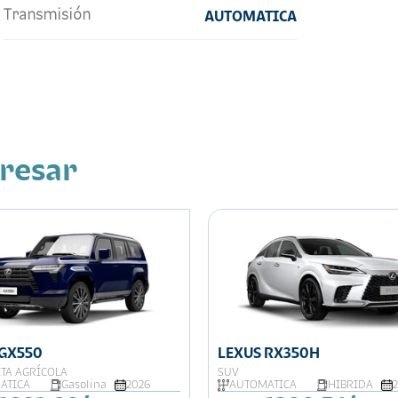
Transmisión
AUTOMATICA
eresar
 GX550
LEXUS RX350H
TA AGRÍCOLA
SUV
ATICA
Gasolina
2026
AUTOMATICA
HIBRIDA