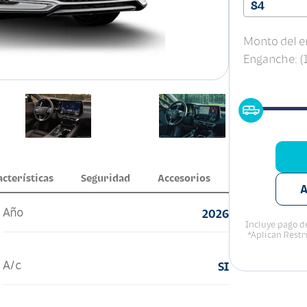
84
Monto del e
Enganche: 
acterísticas
Seguridad
Accesorios
A
Año
2026
Incluye pago de
*Aplican Restr
A/c
SI