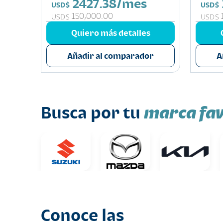
2427.38/mes
USD$
USD$
150,000.00
USD$
USD$
s
Quiero más detalles
or
Añadir al comparador
A
marca fav
Busca por tu
Conoce las