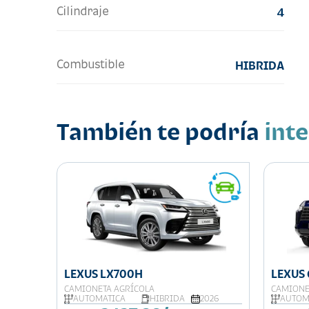
Cilindraje
4
Combustible
HIBRIDA
También te podría
int
LEXUS LX700H
LEXUS
CAMIONETA AGRÍCOLA
CAMIONE
026
AUTOMATICA
HIBRIDA
2026
AUTOM